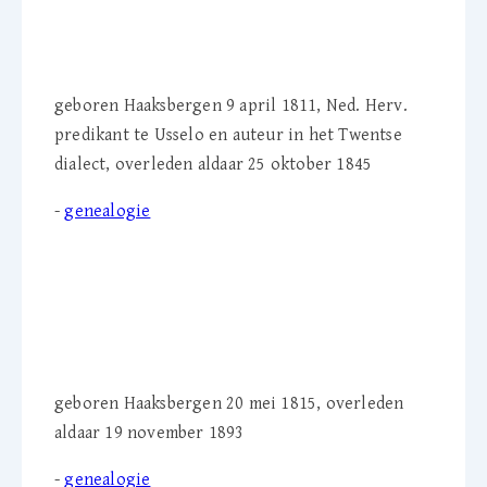
ds. Adrianus Johannes
Schey (1811-1845)
geboren Haaksbergen 9 april 1811, Ned. Herv.
predikant te Usselo en auteur in het Twentse
dialect, overleden aldaar 25 oktober 1845
-
genealogie
Anna M.G. ten Hoopen-
Schey (1815-1893)
geboren Haaksbergen 20 mei 1815, overleden
aldaar 19 november 1893
-
genealogie