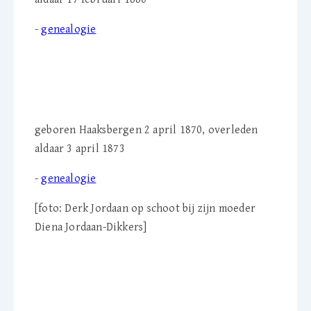
-
genealogie
Derk Jordaan (1870-1873)
geboren Haaksbergen 2 april 1870, overleden
aldaar 3 april 1873
-
genealogie
[foto: Derk Jordaan op schoot bij zijn moeder
Diena Jordaan-Dikkers]
E.M. 'Elise' ter Horst
(1862-1873)