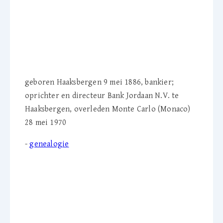
D. 'Dirk' Jordaan (1886-
1970)
geboren Haaksbergen 9 mei 1886, bankier;
oprichter en directeur Bank Jordaan N.V. te
Haaksbergen, overleden Monte Carlo (Monaco)
28 mei 1970
-
genealogie
E. 'Bertha' Jordaan-
Elderink (1887-1953)