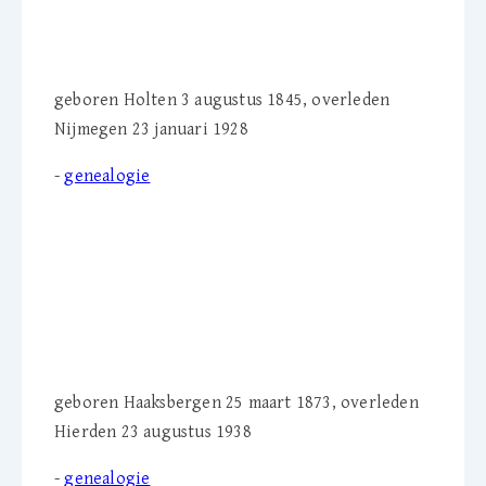
geboren Holten 3 augustus 1845, overleden
Nijmegen 23 januari 1928
-
genealogie
B.J.D.C. 'Bé' van
Ebbenhorst Tengbergen-
Jordaan (1873-1938)
geboren Haaksbergen 25 maart 1873, overleden
Hierden 23 augustus 1938
-
genealogie