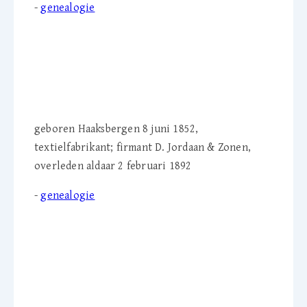
-
genealogie
J.G. 'Jan' Jordaan (1852-
1892)
geboren Haaksbergen 8 juni 1852,
textielfabrikant; firmant D. Jordaan & Zonen,
overleden aldaar 2 februari 1892
-
genealogie
A.E. 'Betsy' Jordaan (1891-
1977)