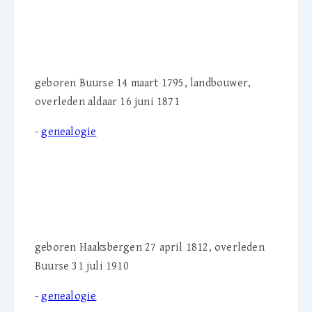
Jan Hendrik Scholte
Vaarwerk (1795-1871)
geboren Buurse 14 maart 1795, landbouwer,
overleden aldaar 16 juni 1871
-
genealogie
Harmiena Scholte
Vaarwerk-Hartgerink
(1812-1910)
geboren Haaksbergen 27 april 1812, overleden
Buurse 31 juli 1910
-
genealogie