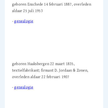
geboren Enschede 14 februari 1887, overleden
aldaar 25 juli 1953
-
genealogie
F.J. 'Frits' Jordaan (1835-
1907)
geboren Haaksbergen 22 maart 1835,
textielfabrikant; firmant D. Jordaan & Zonen,
overleden aldaar 22 februari 1907
-
genealogie
E.W. 'Diena' Jordaan-
Dikkers (1845-1928)