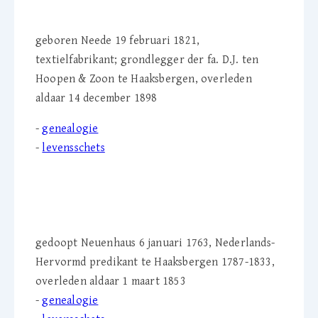
(1821-1898)
geboren Neede 19 februari 1821,
textielfabrikant; grondlegger der fa. D.J. ten
Hoopen & Zoon te Haaksbergen, overleden
aldaar 14 december 1898
-
genealogie
-
levensschets
ds. Petrus Schey (1763-
1853)
gedoopt Neuenhaus 6 januari 1763, Nederlands-
Hervormd predikant te Haaksbergen 1787-1833,
overleden aldaar 1 maart 1853
-
genealogie