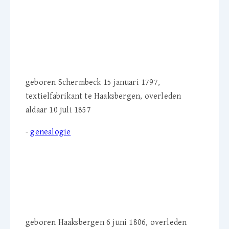
Johann F.W. Schulten
(1797-1857)
geboren Schermbeck 15 januari 1797,
textielfabrikant te Haaksbergen, overleden
aldaar 10 juli 1857
-
genealogie
Alberdina H.M. Schulten -
Jordaan (1806-1886)
geboren Haaksbergen 6 juni 1806, overleden