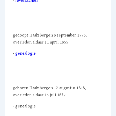
-
levensschets
Cornelia Schey-Jordaan
(1776-1855)
gedoopt Haaksbergen 8 september 1776,
overleden aldaar 11 april 1855
-
genealogie
Aleida Femia Schey (1818-
1837)
geboren Haaksbergen 12 augustus 1818,
overleden aldaar 15 juli 1837
- genealogie