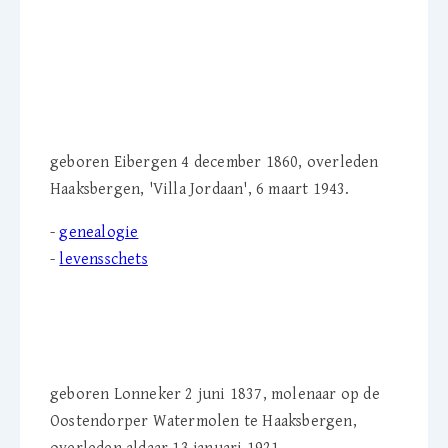
Gerharda A. Jordaan-
Martens (1860-1943)
geboren Eibergen 4 december 1860, overleden
Haaksbergen, 'Villa Jordaan', 6 maart 1943.
-
genealogie
-
levensschets
Willem Ph.C. Greve (1837-
1921)
geboren Lonneker 2 juni 1837, molenaar op de
Oostendorper Watermolen te Haaksbergen,