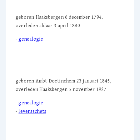
(1794-1880)
geboren Haaksbergen 6 december 1794,
overleden aldaar 3 april 1880
-
genealogie
Wilhelmina A. Greve-
Horsting (1845-1927)
geboren Ambt-Doetinchem 23 januari 1845,
overleden Haaksbergen 5 november 1927
-
genealogie
-
levensschets
Catharina M. Stüve (1813-
1834)