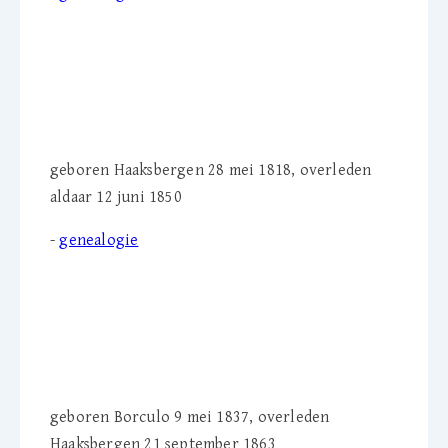
H. 'Mientje' Jordaan (1818-
1850)
geboren Haaksbergen 28 mei 1818, overleden
aldaar 12 juni 1850
-
genealogie
A.A. 'Antje' Jordaan-
Martens (1837-1863)
geboren Borculo 9 mei 1837, overleden
Haaksbergen 21 september 1863