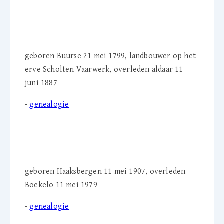
Egbert Scholte Vaarwerk
(1799-1887)
geboren Buurse 21 mei 1799, landbouwer op het
erve Scholten Vaarwerk, overleden aldaar 11
juni 1887
-
genealogie
Johanna W. Sonneveld-
Roerink (1907-1979)
geboren Haaksbergen 11 mei 1907, overleden
Boekelo 11 mei 1979
-
genealogie