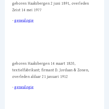
geboren Haaksbergen 2 juni 1891, overleden
Zeist 14 mei 1977
-
genealogie
Hendrik Jordaan (1820-
1912)
geboren Haaksbergen 14 maart 1820,
textielfabrikant; firmant D. Jordaan & Zonen,
overleden aldaar 21 januari 1912
-
genealogie
J.W. 'Naatje' Jordaan-Smits
(1817-1878)