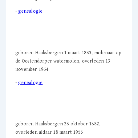
-
genealogie
Jan Willem Greve (1883-
1964)
geboren Haaksbergen 1 maart 1883, molenaar op
de Oostendorper watermolen, overleden 13
november 1964
-
genealogie
Egbertha H. Greve-Leppink
(1882-1955)
geboren Haaksbergen 28 oktober 1882,
overleden aldaar 18 maart 1955