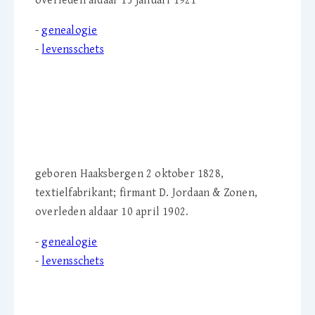
overleden aldaar 13 januari 1921
-
genealogie
-
levensschets
Willem H. Jordaan (1828-
1902)
geboren Haaksbergen 2 oktober 1828,
textielfabrikant; firmant D. Jordaan & Zonen,
overleden aldaar 10 april 1902.
-
genealogie
-
levensschets
Derk Jan ten Hoopen